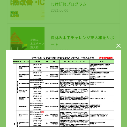
むけ研修プログラム
2021.06.06
夏休み木工チャレンジ東大和をサポ
ート

2022.05.23
介護事業所のICT化事例として、弊社
をカイポケサイトでご紹介頂いてい
ます
2020.12.23
「木工チャレンジ東大和」に２０２
５年も協賛します