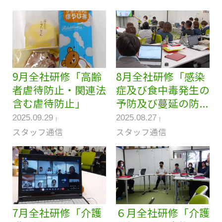
9月全社研修「高齢
8月全社研修「感染
者虐待防止・関連法
症及び食中毒発生の
含む虐待防止」
予防及び蔓延の防...
2025.09.29
2025.08.27
スタッフ通信
スタッフ通信
7月全社研修「介護
６月全社研修「介護