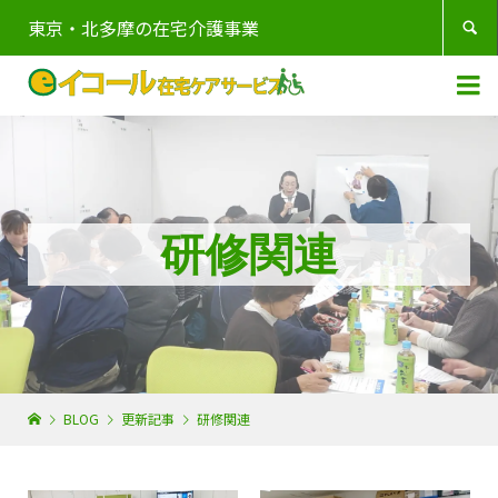
東京・北多摩の在宅介護事業


研修関連
BLOG
更新記事
研修関連