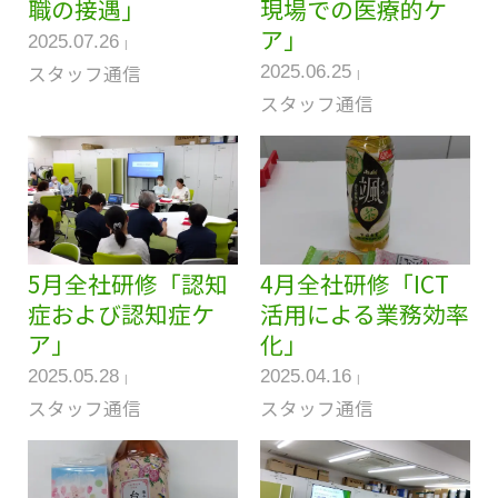
職の接遇」
現場での医療的ケ
ア」
2025.07.26
スタッフ通信
2025.06.25
スタッフ通信
5月全社研修「認知
4月全社研修「ICT
症および認知症ケ
活用による業務効率
ア」
化」
2025.05.28
2025.04.16
スタッフ通信
スタッフ通信