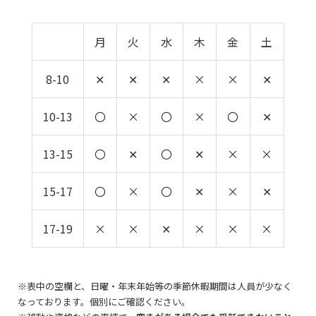
月
火
水
木
金
土
8-10
✕
✕
✕
×
×
✕
10-13
〇
×
〇
×
〇
✕
13-15
〇
✕
〇
✕
×
×
15-17
〇
×
〇
✕
×
✕
17-19
×
×
✕
×
×
×
※表中の空欄と、日曜・年末年始等の季節休暇期間は人員が少なく
なっております。個別にご確認ください。