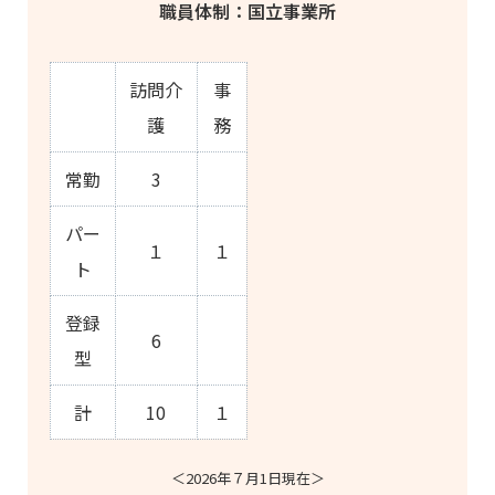
職員体制：国立事業所
訪問介
事
護
務
常勤
3
パー
１
１
ト
登録
6
型
計
10
１
＜2026年７月1日現在＞