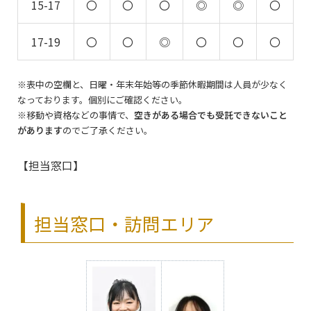
15-17
〇
〇
〇
◎
◎
〇
17-19
〇
〇
◎
〇
〇
〇
※表中の空欄と、日曜・年末年始等の季節休暇期間は人員が少なく
なっております。個別にご確認ください。
※移動や資格などの事情で、
空きがある場合でも受託できないこと
があります
のでご了承ください。
【担当窓口】
担当窓口・訪問エリア