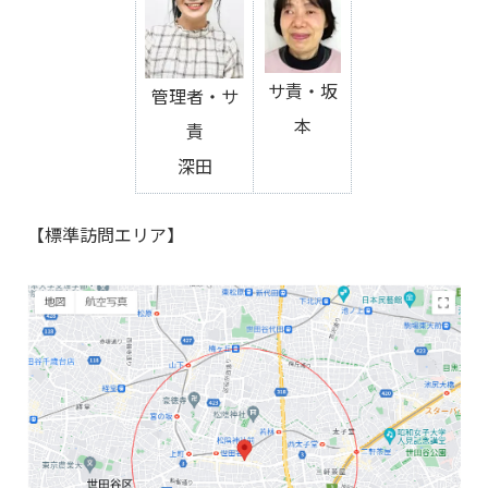
サ責・坂
管理者・サ
本
責
深田
【標準訪問エリア】