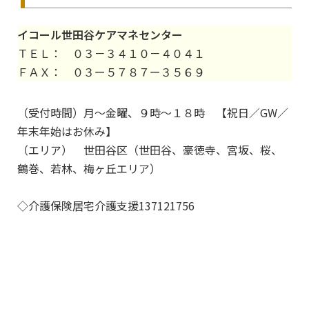
イコール世田谷ケアマネセンター
ＴＥＬ： ０３－３４１０－４０４１
ＦＡＸ： ０３ー５７８７ー３５６９
（受付時間）月～金曜、９時～１８時 【祝日／GW／
年末年始はお休み】
（エリア） 世田谷区（世田谷、豪徳寺、宮坂、桜、
鶴巻、若林、梅ヶ丘エリア）
◇介護保険居宅介護支援137121756