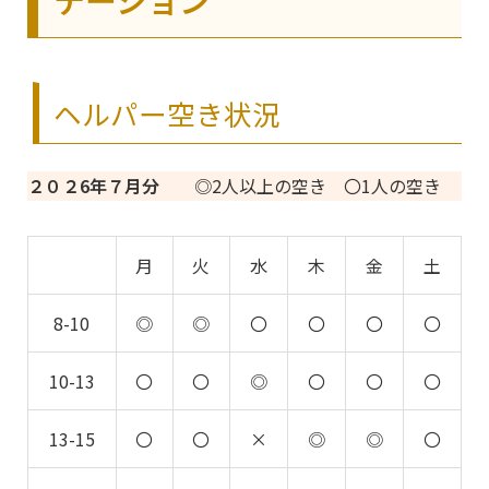
ヘルパー空き状況
２０２6年７月分
◎2人以上の空き 〇1人の空き
月
火
水
木
金
土
8-10
◎
◎
〇
〇
〇
〇
10-13
〇
〇
◎
〇
〇
〇
13-15
〇
〇
×
◎
◎
〇