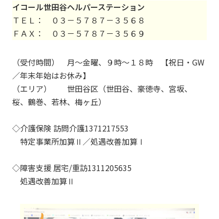
イコール世田谷ヘルパーステーション
ＴＥＬ： ０３－５７８７－３５６８
ＦＡＸ： ０３－５７８７－３５６９
（受付時間） 月～金曜、９時～１８時 【祝日・GW
／年末年始はお休み】
（エリア） 世田谷区（世田谷、豪徳寺、宮坂、
桜、鶴巻、若林、梅ヶ丘）
◇介護保険 訪問介護1371217553
特定事業所加算Ⅱ／処遇改善加算Ⅰ
◇障害支援 居宅/重訪1311205635
処遇改善加算Ⅱ