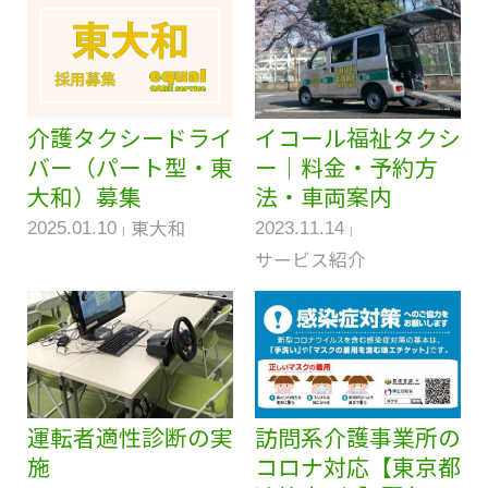
介護タクシードライ
イコール福祉タクシ
バー（パート型・東
ー｜料金・予約方
大和）募集
法・車両案内
東大和
2025.01.10
2023.11.14
サービス紹介
運転者適性診断の実
訪問系介護事業所の
施
コロナ対応【東京都