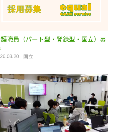
介護職員（パート型・登録型・国立）募
集
国立
26.03.20