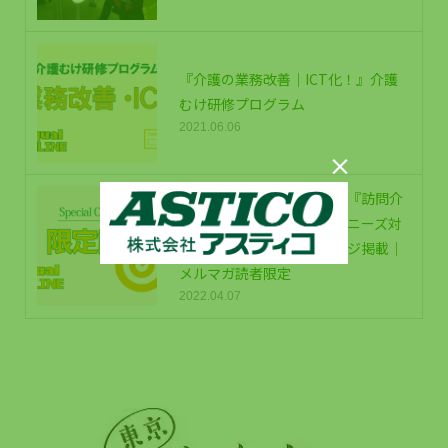
『介護の業務改善｜ICT化！』介護
むけ研修プログラム
2021.06.06

【無料公開】介護運営研修『訪問介
護はＩＣＴ効率化と次代のニーズ対
応へ』セミナー資料全ページ掲載｜
メルマガ読者限定
2022.04.07