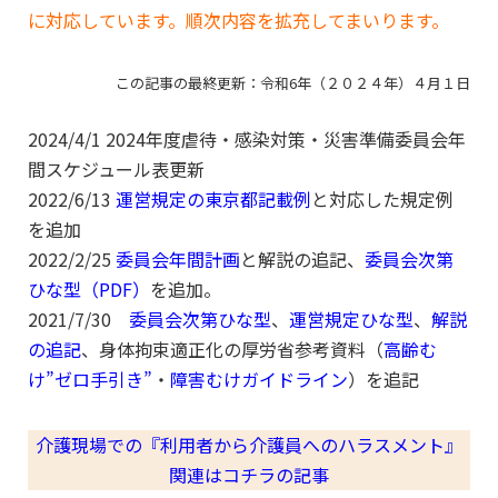
に対応しています。順次内容を拡充してまいります。
この記事の最終更新：令和6年（２０２４年）４月１日
2024/4/1 2024年度虐待・感染対策・災害準備委員会年
間スケジュール表更新
2022/6/13
運営規定の東京都記載例
と対応した規定例
を追加
2022/2/25
委員会年間計画
と解説の追記、
委員会次第
ひな型（PDF）
を追加。
2021/7/30
委員会次第ひな型
、
運営規定ひな型
、
解説
の追記
、身体拘束適正化の厚労省参考資料（
高齢む
け”ゼロ手引き”
・
障害むけガイドライン
）を追記
介護現場での『利用者から介護員へのハラスメント』
関連はコチラの記事