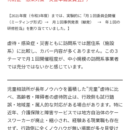
【2021年度（令和3年度）までは、実験的に『月１回委員会開催
（ミーティング形式）→ 月１回事例発表（継発） → 年１回の
研修担当』を割り当てていました。】
虐待・感染症・災害ともに訪問系では居住系（施設
系）に比較し、カバー内容が多くありません。この３
テーマで月１回開催程度が、中小規模の訪問系事業者
では充分ではないかと感じています。
児童相談所が長年ノウハウを蓄積した”児童”虐待に比
べ、高齢者・障碍者の虐待防止は、行政側も試行錯
誤・地域差・属人的な対応がある場合があります。特に
近年、介護保険と障害サービスでは地方自治体のケー
スワーカーが廃止・縮小され、経験ある現業職も存在
せず、行政側に全くノウハウが無い場面が多々見受け