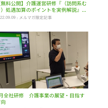
【無料公開】介護運営研修『（訪問系む
け）処遇加算のポイントを実例解説』...
メルマガ限定記事
22.09.09
6月全社研修 介護事業の展望・目指す
方向