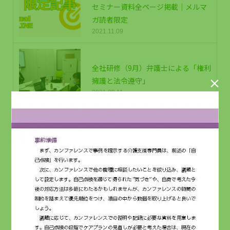
セミナー資料全ページ掲載｜メルマ
ガ読者限定
2021.11.09
全社研修（9月）弁護士による「権利
擁護と法令遵守」

2021.09.11
【無料公開】介護運営研修『利用者
ハラスメントへの対応』セミナー資
料全ページ掲載｜メルマガ読者限定
2022.09.09
【無料公開】介護運営研修『訪問介
護はＩＣＴ効率化と次代のニーズ対
応へ』セミナー資料全ページ掲載｜