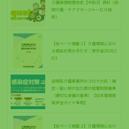
介護保険制度改定【令和3】資料（訪
問介護・ケアマネージャーむけ抜
粋）
【全ページ掲載３】介護現場におけ
る感染対策の手引き｜厚労省2020/1
0/1
訪問系介護事業所のコロナ対応｜確
定・疑い例が出た際の就業制限基準
（適切な装備の基準）【日本環境感
染学会ガイド準用】
【全ページ掲載２】介護現場におけ