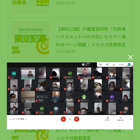
2026.03.20
【無料公開】介護運営研修『利用者
ハラスメントへの対応』セミナー資
料全ページ掲載｜メルマガ読者限定
2022.09.09

提供可能な書式・マニュアル一覧｜
介護経営支援サービス
2021.06.10
【無料公開】介護運営研修『訪問介
護はＩＣＴ効率化と次代のニーズ対
応へ』セミナー資料全ページ掲載｜
メルマガ読者限定