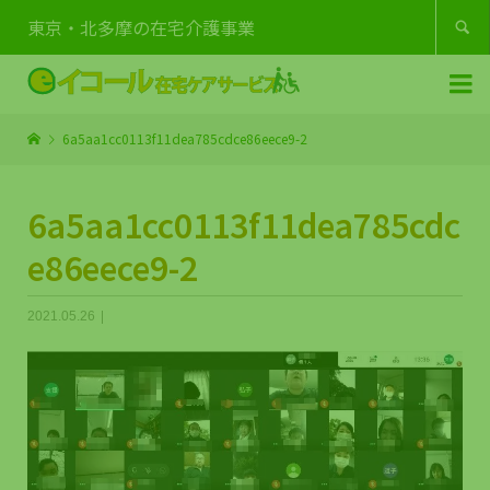
東京・北多摩の在宅介護事業


6a5aa1cc0113f11dea785cdce86eece9-2
6a5aa1cc0113f11dea785cdc
e86eece9-2
2021.05.26