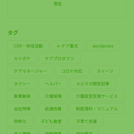
策定
タグ
CSR・地域活動
e-ケア書式
wordpress
カイポケ
ケアプロダクツ
ケアマネージャー
コロナ対応
スイーツ
タクシー
ヘルパー
メルマガ限定記事
事業継承
介護保険
介護経営支援サービス
会社特徴
処遇改善
制度資料・マニュアル
効率化
子ども食堂
子育て支援
求人情報
研修関連
福利厚生