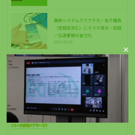
基幹システムクラウド化・全介護員
（登録型含む）にスマホ貸与・記録
／伝達書類の省力化
2021.09.20

従業員が利用できるクーポン｜福利
厚生
2019.10.03
福利厚生のご紹介
2026.06.01