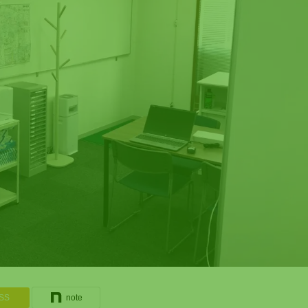
SS
note