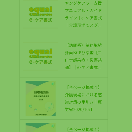
ヤングケアラー支援
マニュアル・ガイド
ライン｜e-ケア書式
｜介護現場でスグ...
（訪問系）業務継続
計画BCPひな型【コ
ロナ感染症・災害共
通】｜e-ケア書式...
【全ページ掲載４】
介護現場における感
染対策の手引き｜厚
労省2020/10/1
【全ページ掲載１】