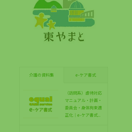
介護の資料集
e-ケア書式
（訪問系）虐待対応
マニュアル・計画・
委員会・身体拘束適
正化｜e-ケア書式...