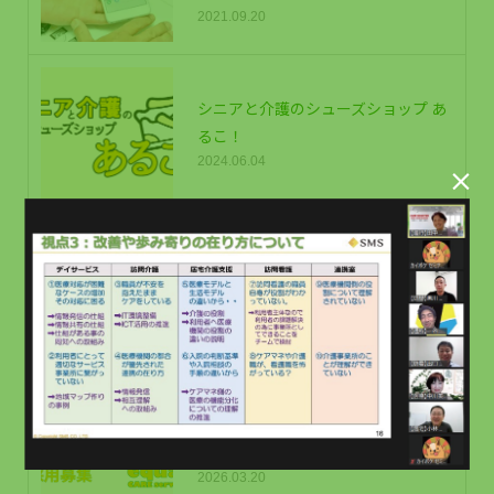
2021.09.20
シニアと介護のシューズショップ あ
るこ！
2024.06.04

【無料公開】『ケアマネージャーＩ
ＣＴ化（居宅介護支援むけ）2021』
セミナー資料全ページ掲載｜メルマ
ガ読者限定
2021.11.09
訪問介護職員（正社員・東大和）募
集
2026.03.20