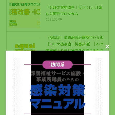
『介護の業務改善｜ICT化！』介護
むけ研修プログラム
2021.06.06
（訪問系）業務継続計画BCPひな型
【コロナ感染症・災害共通】｜e-ケ

ア書式｜介護現場でスグ使えるひな
型
2022.01.22
居宅ケアマネージャー（正社員・立
川）募集
2026.03.20
【無料公開】『採用勝ち組の手法