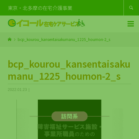
東京・北多摩の在宅介護事業


bcp_kourou_kansentaisakumanu_1225_houmon-2_s
bcp_kourou_kansentaisaku
manu_1225_houmon-2_s
2022.01.23