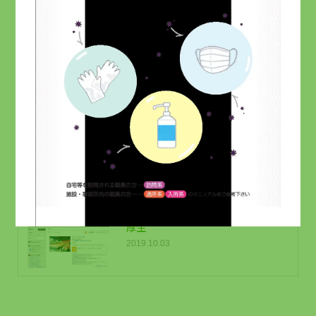
（訪問系介護事業者むけ）』セミナ
ー資料全ページ掲載｜メルマガ読者
限定
2021.07.18
基幹システムクラウド化・全介護員
（登録型含む）にスマホ貸与・記録
／伝達書類の省力化
2021.09.20
従業員が利用できるクーポン｜福利
厚生
2019.10.03