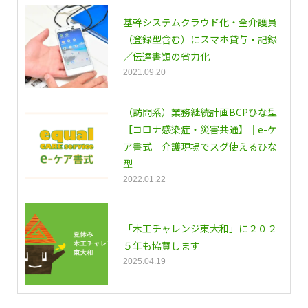
基幹システムクラウド化・全介護員
（登録型含む）にスマホ貸与・記録
／伝達書類の省力化
2021.09.20
（訪問系）業務継続計画BCPひな型
【コロナ感染症・災害共通】｜e-ケ
ア書式｜介護現場でスグ使えるひな
型
2022.01.22
「木工チャレンジ東大和」に２０２
５年も協賛します
2025.04.19