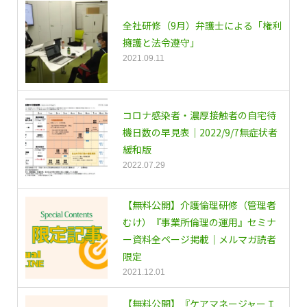
全社研修（9月）弁護士による「権利
擁護と法令遵守」
2021.09.11
コロナ感染者・濃厚接触者の自宅待
機日数の早見表｜2022/9/7無症状者
緩和版
2022.07.29
【無料公開】介護倫理研修（管理者
むけ）『事業所倫理の運用』セミナ
ー資料全ページ掲載｜メルマガ読者
限定
2021.12.01
【無料公開】『ケアマネージャーＩ