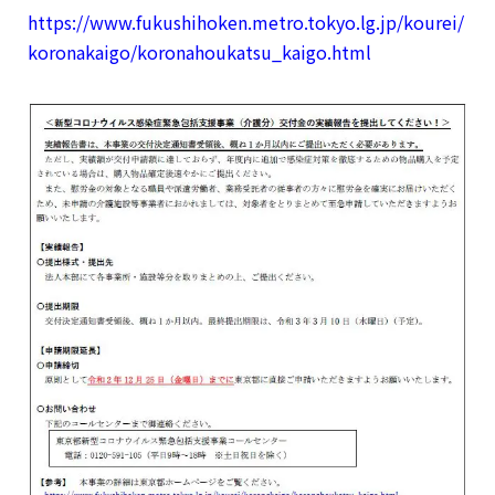
https://www.fukushihoken.metro.tokyo.lg.jp/kourei/
koronakaigo/koronahoukatsu_kaigo.html