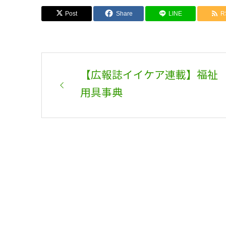
Post
Share
LINE
R
【広報誌イイケア連載】福祉
用具事典