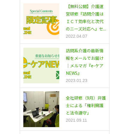
【無料公開】介護運
営研修『訪問介護は
ＩＣＴ効率化と次代
のニーズ対応へ』セ...
2022.04.07
訪問系介護の最新情
報をメールでお届け
｜メルマガ『e-ケア
NEWS』
2023.01.23
全社研修（9月）弁護
士による「権利擁護
と法令遵守」
2021.09.11