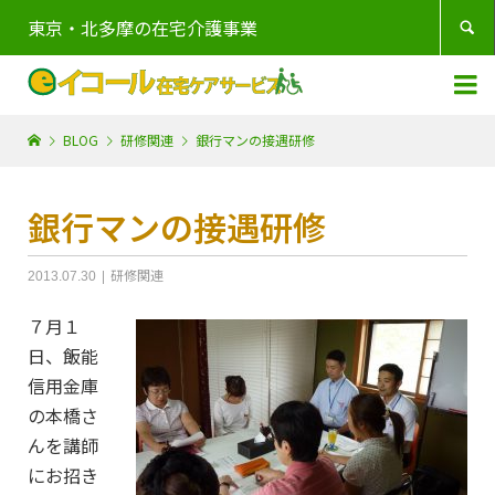
東京・北多摩の在宅介護事業


BLOG
研修関連
銀行マンの接遇研修
銀行マンの接遇研修
研修関連
2013.07.30
７月１
日、飯能
信用金庫
の本橋さ
んを講師
にお招き