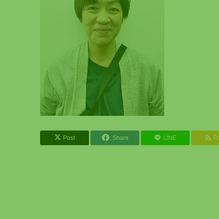
Post
Share
LINE
R