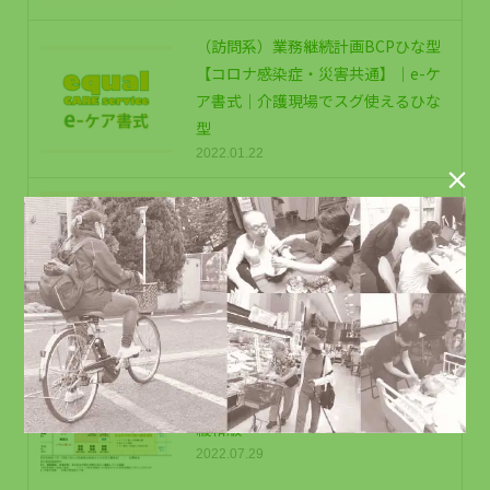
（訪問系）業務継続計画BCPひな型
【コロナ感染症・災害共通】｜e-ケ
ア書式｜介護現場でスグ使えるひな
型
2022.01.22

【無料公開】介護運営研修『（訪問
系むけ）処遇加算のポイントを実例
解説』セミナー資料全ページ掲載｜
メルマガ読者限定
2022.09.09
コロナ感染者・濃厚接触者の自宅待
機日数の早見表｜2022/9/7無症状者
緩和版
2022.07.29