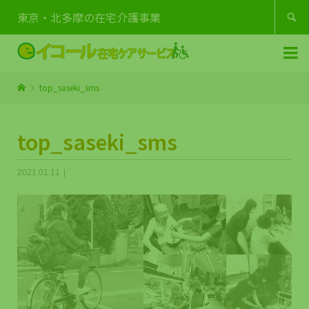
東京・北多摩の在宅介護事業


top_saseki_sms
top_saseki_sms
2021.01.11