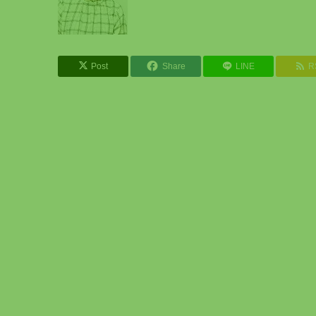
Post
Share
LINE
R