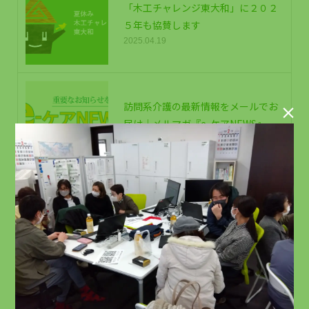
「木工チャレンジ東大和」に２０２
５年も協賛します
2025.04.19
訪問系介護の最新情報をメールでお

届け｜メルマガ『e-ケアNEWS』
2023.01.23
居宅ケアマネージャー（正社員・立
川）募集
2026.03.20
介護資格取得費が無料、研修中も給