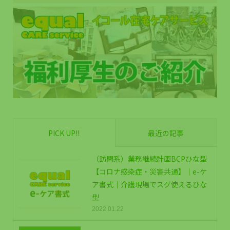
PICK UP!!
最近の記事
（訪問系）業務継続計画BCPひな型
【コロナ感染症・災害共通】｜e-ケ
ア書式｜介護現場でスグ使えるひな
型
2022.01.22