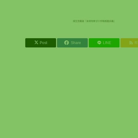
Post
Share
LINE
R